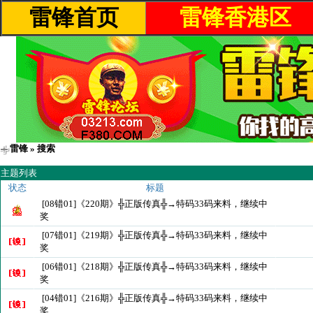
雷锋首页
雷锋香港区
雷锋
» 搜索
主题列表
状态
标题
[08错01]《220期》╬正版传真╬→特码33码来料，继续中
奖
[07错01]《219期》╬正版传真╬→特码33码来料，继续中
奖
[06错01]《218期》╬正版传真╬→特码33码来料，继续中
奖
[04错01]《216期》╬正版传真╬→特码33码来料，继续中
奖