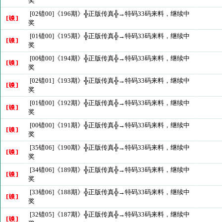
奖
[02错00]《196期》╬正版传真╬→特码33码来料，继续中
奖
[01错00]《195期》╬正版传真╬→特码33码来料，继续中
奖
[00错00]《194期》╬正版传真╬→特码33码来料，继续中
奖
[02错01]《193期》╬正版传真╬→特码33码来料，继续中
奖
[01错00]《192期》╬正版传真╬→特码33码来料，继续中
奖
[00错00]《191期》╬正版传真╬→特码33码来料，继续中
奖
[35错06]《190期》╬正版传真╬→特码33码来料，继续中
奖
[34错06]《189期》╬正版传真╬→特码33码来料，继续中
奖
[33错06]《188期》╬正版传真╬→特码33码来料，继续中
奖
[32错05]《187期》╬正版传真╬→特码33码来料，继续中