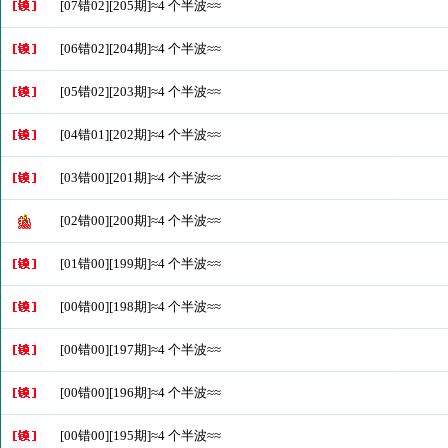
[07错02][205期]≈4 个半波≈≈
[06错02][204期]≈4 个半波≈≈
[05错02][203期]≈4 个半波≈≈
[04错01][202期]≈4 个半波≈≈
[03错00][201期]≈4 个半波≈≈
[02错00][200期]≈4 个半波≈≈
[01错00][199期]≈4 个半波≈≈
[00错00][198期]≈4 个半波≈≈
[00错00][197期]≈4 个半波≈≈
[00错00][196期]≈4 个半波≈≈
[00错00][195期]≈4 个半波≈≈