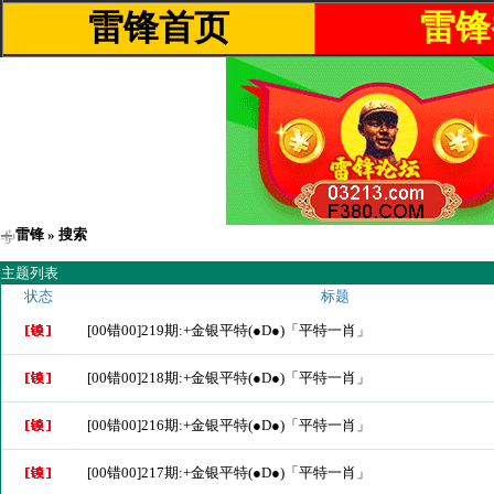
雷锋首页
雷锋
雷锋
» 搜索
主题列表
状态
标题
[00错00]219期:+金银平特(●D●)「平特一肖」
[00错00]218期:+金银平特(●D●)「平特一肖」
[00错00]216期:+金银平特(●D●)「平特一肖」
[00错00]217期:+金银平特(●D●)「平特一肖」