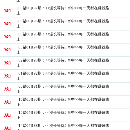
上！
[00错00]197期：<<漫长等待5 肖中>>每一天都在赚钱路
上！
[00错00]196期：<<漫长等待5 肖中>>每一天都在赚钱路
上！
[00错00]195期：<<漫长等待5 肖中>>每一天都在赚钱路
上！
[03错01]194期：<<漫长等待5 肖中>>每一天都在赚钱路
上！
[02错00]193期：<<漫长等待5 肖中>>每一天都在赚钱路
上！
[01错00]192期：<<漫长等待5 肖中>>每一天都在赚钱路
上！
[00错00]191期：<<漫长等待5 肖中>>每一天都在赚钱路
上！
[16错05]190期：<<漫长等待5 肖中>>每一天都在赚钱路
上！
[15错04]189期：<<漫长等待5 肖中>>每一天都在赚钱路
上！
[14错04]188期：<<漫长等待5 肖中>>每一天都在赚钱路