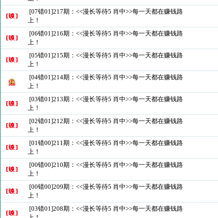
[07错01]217期：<<漫长等待5 肖中>>每一天都在赚钱路
上！
[06错01]216期：<<漫长等待5 肖中>>每一天都在赚钱路
上！
[05错01]215期：<<漫长等待5 肖中>>每一天都在赚钱路
上！
[04错01]214期：<<漫长等待5 肖中>>每一天都在赚钱路
上！
[03错01]213期：<<漫长等待5 肖中>>每一天都在赚钱路
上！
[02错01]212期：<<漫长等待5 肖中>>每一天都在赚钱路
上！
[01错00]211期：<<漫长等待5 肖中>>每一天都在赚钱路
上！
[00错00]210期：<<漫长等待5 肖中>>每一天都在赚钱路
上！
[00错00]209期：<<漫长等待5 肖中>>每一天都在赚钱路
上！
[03错01]208期：<<漫长等待5 肖中>>每一天都在赚钱路
上！