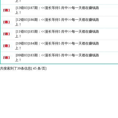
上！
[13错03]187期：<<漫长等待5 肖中>>每一天都在赚钱路
上！
[12错03]186期：<<漫长等待5 肖中>>每一天都在赚钱路
上！
[11错03]185期：<<漫长等待5 肖中>>每一天都在赚钱路
上！
[10错03]184期：<<漫长等待5 肖中>>每一天都在赚钱路
上！
[09错03]183期：<<漫长等待5 肖中>>每一天都在赚钱路
上！
共搜索到了39条信息[ 45 条/页]