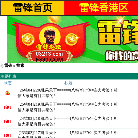
雷锋首页
雷锋香港区
雷锋
» 搜索
主题列表
状态
标题
[26错04]220期.果天下======I八特肖I?”※=实力考验！相
信大家是有目共睹的!
[25错04]219期.果天下======I八特肖I?”※=实力考验！相
信大家是有目共睹的!
[24错03]218期.果天下======I八特肖I?”※=实力考验！相
信大家是有目共睹的!
[23错02]217期.果天下======I八特肖I?”※=实力考验！相