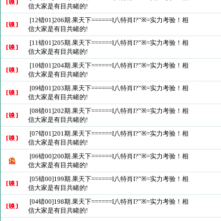
信大家是有目共睹的!
[12错01]206期.果天下======I八特肖I?”※=实力考验！相
信大家是有目共睹的!
[11错01]205期.果天下======I八特肖I?”※=实力考验！相
信大家是有目共睹的!
[10错01]204期.果天下======I八特肖I?”※=实力考验！相
信大家是有目共睹的!
[09错01]203期.果天下======I八特肖I?”※=实力考验！相
信大家是有目共睹的!
[08错01]202期.果天下======I八特肖I?”※=实力考验！相
信大家是有目共睹的!
[07错01]201期.果天下======I八特肖I?”※=实力考验！相
信大家是有目共睹的!
[06错00]200期.果天下======I八特肖I?”※=实力考验！相
信大家是有目共睹的!
[05错00]199期.果天下======I八特肖I?”※=实力考验！相
信大家是有目共睹的!
[04错00]198期.果天下======I八特肖I?”※=实力考验！相
信大家是有目共睹的!