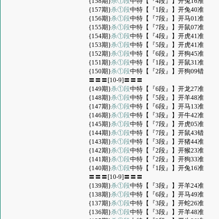
{158期}
杀①段
中特【『4段』】开兔16准
{157期}
杀①段
中特【『1段』】开兔40准
{156期}
杀①段
中特【『7段』】开马01准
{155期}
杀①段
中特【『7段』】开鼠07准
{154期}
杀①段
中特【『4段』】开虎41准
{153期}
杀①段
中特【『5段』】开虎41准
{152期}
杀①段
中特【『6段』】开狗45准
{151期}
杀①段
中特【『1段』】开鼠31准
{150期}
杀①段
中特【『2段』】开狗09错
〓〓〓[10-9]〓〓〓
{149期}
杀①段
中特【『6段』】开龙27准
{148期}
杀①段
中特【『5段』】开羊48准
{147期}
杀①段
中特【『6段』】开马13准
{146期}
杀①段
中特【『3段』】开牛42准
{145期}
杀①段
中特【『7段』】开虎05准
{144期}
杀①段
中特【『7段』】开鼠43错
{143期}
杀①段
中特【『3段』】开猪44准
{142期}
杀①段
中特【『2段』】开猴23准
{141期}
杀①段
中特【『2段』】开狗33准
{140期}
杀①段
中特【『1段』】开兔16准
〓〓〓[10-9]〓〓〓
{139期}
杀①段
中特【『3段』】开羊24准
{138期}
杀①段
中特【『6段』】开马49准
{137期}
杀①段
中特【『3段』】开蛇26准
{136期}
杀①段
中特【『3段』】开羊48准