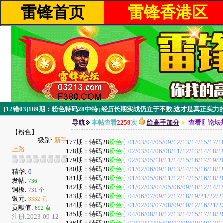
雷锋首页
雷锋香港区
[12错03]189期：粉色特码28中特↓经历长期实战仍立于不败,这才是真正实力
导航
本帖查看
2259
次
给高手加分
查看〖论坛
【粉色】
级别:
新手
177期：特码28
粉色
〖01/03/04/05/09/12/13/14/15/17/1
上路
178期：特码28
粉色
〖02/03/04/06/08/11/12/13/14/18/1
179期：特码28
粉色
〖02/03/05/10/11/14/15/16/17/19/2
180期：特码28
粉色
〖01/02/06/09/10/13/14/15/16/18/1
精华:
0
181期：特码28
粉色
〖01/03/05/06/11/12/14/15/16/18/2
发帖:
736
182期：特码28
粉色
〖01/02/03/04/05/06/09/10/12/14/1
铜板:
731 个
183期：特码28
粉色
〖04/06/07/09/12/17/18/19/21/22/2
银元:
3332 元
184期：特码28
粉色
〖01/02/03/07/08/09/10/12/16/21/2
贡献值:
692 点
185期：特码28
粉色
〖04/06/08/10/12/13/14/15/17/18/2
注册:2023-09-12
186期：特码28
粉色
〖02/03/04/05/06/07/08/09/10/12/1