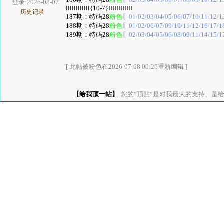
登录:2026-08-07
ⅠⅠⅠⅠⅠⅠⅠⅠⅠⅠⅠⅠ{10-7}ⅠⅠⅠⅠⅠⅠⅠⅠⅠⅠⅠⅠ
历史记录
187期：特码28
粉色
〖01/02/03/04/05/06/07/10/11/12/1
188期：特码28
粉色
〖01/02/06/07/09/10/11/12/16/17/1
189期：特码28
粉色
〖02/03/04/05/06/08/09/11/14/15/1
[ 此帖被粉色在2026-07-08 00:26重新编辑 ]
【给我顶一帖】
您的“顶贴”是对我最大的支持、是给了我